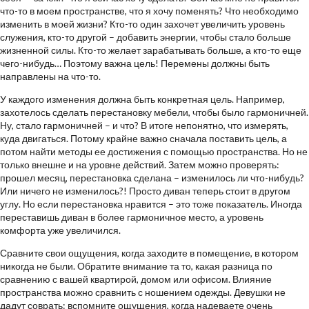
что-то в моем пространстве, что я хочу поменять? Что необходимо
изменить в моей жизни? Кто-то один захочет увеличить уровень
служения, кто-то другой – добавить энергии, чтобы стало больше
жизненной силы. Кто-то желает зарабатывать больше, а кто-то еще
чего-нибудь… Поэтому важна цель! Перемены должны быть
направлены на что-то.
У каждого изменения должна быть конкретная цель. Например,
захотелось сделать перестановку мебели, чтобы было гармоничней.
Ну, стало гармоничней – и что? В итоге непонятно, что измерять,
куда двигаться. Потому крайне важно сначала поставить цель, а
потом найти методы ее достижения с помощью пространства. Но не
только внешне и на уровне действий. Затем можно проверять:
прошел месяц, перестановка сделана – изменилось ли что-нибудь?
Или ничего не изменилось?! Просто диван теперь стоит в другом
углу. Но если перестановка нравится – это тоже показатель. Иногда
переставишь диван в более гармоничное место, а уровень
комфорта уже увеличился.
Сравните свои ощущения, когда заходите в помещение, в котором
никогда не были. Обратите внимание та то, какая разница по
сравнению с вашей квартирой, домом или офисом. Влияние
пространства можно сравнить с ношением одежды. Девушки не
дадут соврать: вспомните ощущения, когда надеваете очень