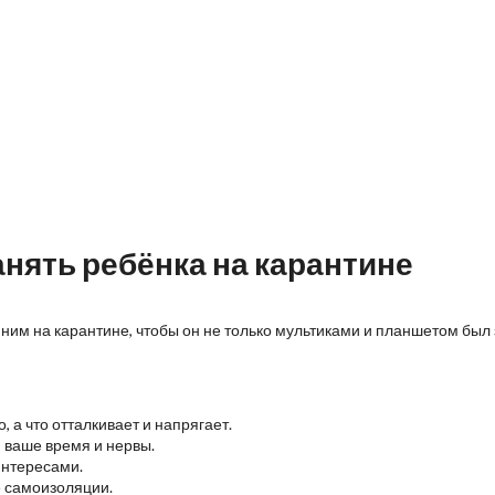
анять ребёнка на карантине
ним на карантине, чтобы он не только мультиками и планшетом был з
 а что отталкивает и напрягает.
я ваше время и нервы.
 интересами.
е самоизоляции.