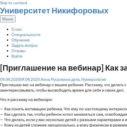
Skip to content
Университет Никифоровых
Меню
О нас
Специальности
Обучение
Задать вопрос
Отзывы
Войти
[Приглашение на вебинар] Как з
09.04.2020
09.04.2020
Анна Русалкина
дети
,
Нумерология
Приглашаю вас на вебинар о вашем ребенке. Расскажу, что делать с 
заинтересовывать, чтобы высвободить время для себя и своих дел.
Что я расскажу на вебинаре:
— Как понять мотивацию ребенка. Что ему по-настоящему интересно,
— Как сделать так, чтобы ребенок хотел заниматься сам, освобожда
— Что делать, если у вас несколько детей с разными характерами и
— Кому из детей сложнее эмоционально, а кому физически в режим