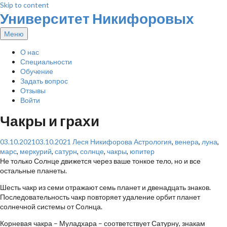
Skip to content
Университет Никифоровых
Меню
О нас
Специальности
Обучение
Задать вопрос
Отзывы
Войти
Чакры и грахи
03.10.2021
03.10.2021
Леся Никифорова
Астрология
,
венера
,
луна
,
марс
,
меркурий
,
сатурн
,
солнце
,
чакры
,
юпитер
Не только Солнце движется через ваше тонкое тело, но и все
остальные планеты.
Шесть чакр из семи отражают семь планет и двенадцать знаков.
Последовательность чакр повторяет удаление орбит планет
солнечной системы от Солнца.
Корневая чакра – Муладхара – соответствует Сатурну, знакам