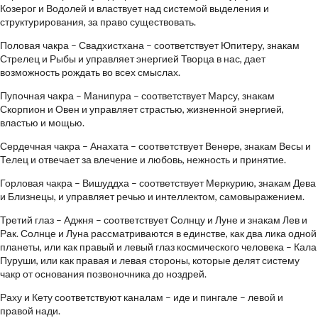
Козерог и Водолей и властвует над системой выделения и
структурирования, за право существовать.
Половая чакра – Свадхистхана – соответствует Юпитеру, знакам
Стрелец и Рыбы и управляет энергией Творца в нас, дает
возможность рождать во всех смыслах.
Пупочная чакра – Манипура – соответствует Марсу, знакам
Скорпион и Овен и управляет страстью, жизненной энергией,
властью и мощью.
Сердечная чакра – Анахата – соответствует Венере, знакам Весы и
Телец и отвечает за влечение и любовь, нежность и принятие.
Горловая чакра – Вишуддха – соответствует Меркурию, знакам Дева
и Близнецы, и управляет речью и интеллектом, самовыражением.
Третий глаз – Аджня – соответствует Солнцу и Луне и знакам Лев и
Рак. Солнце и Луна рассматриваются в единстве, как два лика одной
планеты, или как правый и левый глаз космического человека – Кала
Пуруши, или как правая и левая стороны, которые делят систему
чакр от основания позвоночника до ноздрей.
Раху и Кету соответствуют каналам – иде и пингале – левой и
правой нади.